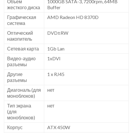
Объем
1000GB SATA-3, 7200rpm, 64MB
жесткого диска
Buffer
Графическая
AMD Radeon HD 8370D
система
Оптический
DVD±RW
накопитель
Сетевая карта
1Gb Lan
Видео-аудио
1xDVI
разъемы
Другие
1 x RJ45
разъемы
Диагональ (для
нет
моноблоков)
Тип экрана
нет
(для
моноблоков)
Корпус
ATX 450W