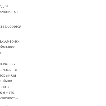
идея
ечения: от
ства борется
ах Америки.
ь большое
я
возможных
алось, так
оторый бы
и, были
нно в
Дом
– это
опасность».