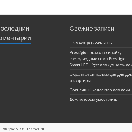
оследнии
Свежие записи
оментарии
ПК месяца (июль 2017)
Prestigio показала линейку
светодиодных ламп Prestigio
Smart LED Light для «умного» до
Охранная сигнализация для до
и квартиры
Солнечный коллектор для дачи
Дом, который умеет жить
 Тема Spacious от
ThemeGrill
.