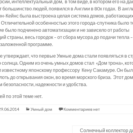
рсии, интеллектуальный дом, в том виде, в котором его на 
 большинство людей, появился в Англии в 80х годах. В анг
он-Кейнс была выстроена целая система домов, работающи
 Отличительной особенностью этого города-спутника было то
ие было подчинено автоматизации и не зависело от работы
ий страны, весь городок – от сбора мусора до подачи тепла 
 заложенной программе.
е утверждает, что первые Умные дома стали появляться в с
солнца. Одним из очень умных домов стал «Дом трона», ко
 известному японскому профессору Кену Сакамуре. Он был
лоть до открывания окон, во время морского бриза. Этот до
 безопасности, надежности и удобства.
ей по этой теме нет.
29.06.2014
Умный дом
Комментариев нет
Солнечный коллектор д