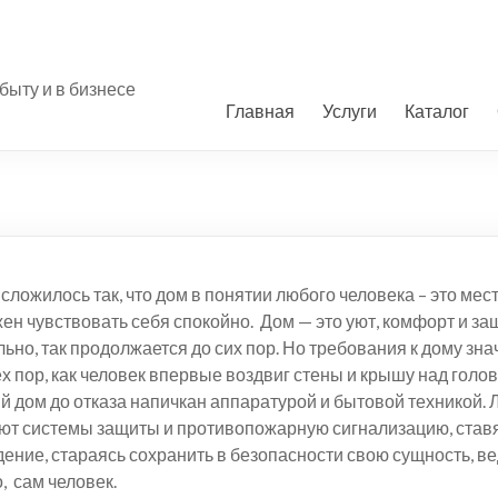
быту и в бизнесе
Главная
Услуги
Каталог
сложилось так, что дом в понятии любого человека – это мест
ен чувствовать себя спокойно. Дом — это уют, комфорт и защ
ьно, так продолжается до сих пор. Но требования к дому зн
ех пор, как человек впервые воздвиг стены и крышу над голов
 дом до отказа напичкан аппаратурой и бытовой техникой.
ют системы защиты и противопожарную сигнализацию, став
ние, стараясь сохранить в безопасности свою сущность, вед
, сам человек.