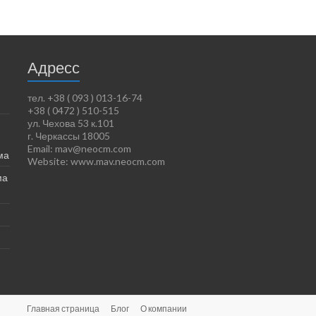
Адресс
тел. +38 ( 093 ) 013-16-74
+38 ( 0472 ) 510-515
ул. Чехова 53 к.101
г. Черкассы 18005
Email: mav@neocm.com
ма
Website: www.mav.neocm.com
ма
Главная страница
Блог
О компании