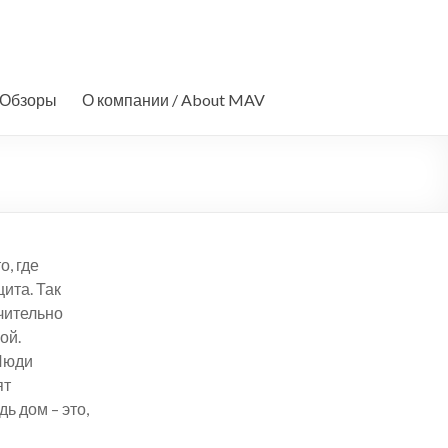
Обзоры
О компании / About MAV
о, где
ита. Так
ачительно
ой.
 Люди
ят
ь дом – это,