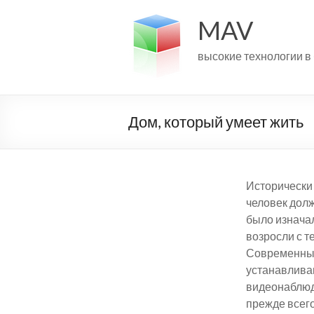
MAV
высокие технологии в 
Дом, который умеет жить
Исторически 
человек долж
было изначал
возросли с т
Современный
устанавлива
видеонаблюде
прежде всего