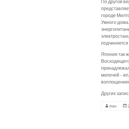
По другой ве
представляет
городе Милт
Умного дома.
энергопитан
электростанц
подчиняется
Япония так ж
Восходящего 
принадлежал
мелочей – вп
воплощением
Других запис
mav