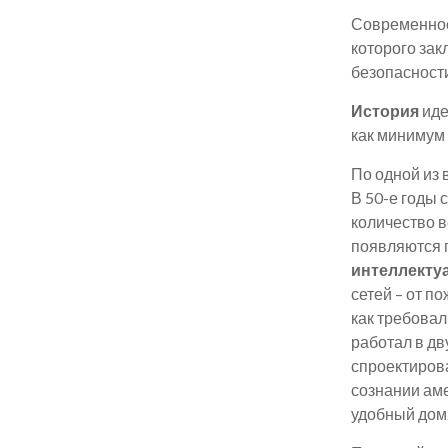
Современное
которого зак
безопасност
История
ид
как минимум 
По одной из
В 50-е годы
количество в
появляются 
интеллекту
сетей – от п
как требова
работал в дв
спроектиров
сознании ам
удобный дом.