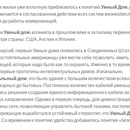
 жилье уже вплотную приблизилось к понятию
Умный Дом,
лючается в согласованном действии всех систем жизнеобесп
и до работы коммуникаций.
еи
Умный дом
, возникла в прошлом веке и за пальму первен
три страны: США, Англия и Япония.
 версий, первые Умные дома появились в Соединенных Штат
 состоятельные американцы уже могли себе позволить имет
ещей, которые надо было как-то охранять. Именно в то врем
первые прототипы интеллектуальных домов. Изначально,
альный дом
, это было здание с большим количеством все
ожарных до бытовых. Постепенно количество кабелей уменьш
лись решения создания единого информационного кабеля, к
ух направления. Однако в первую очередь, для демонстраци
аны сети, позволяющие управлять бытовой техники, постепе
ериканцев выработался устойчивый стереотип, что
Умный 
 Со временем к понятию удобства добавилось понятие «без