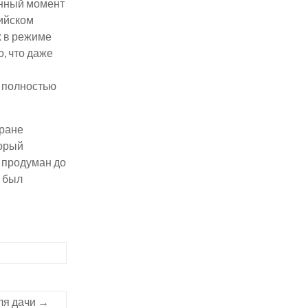
данный момент
лийском
х в режиме
, что даже
– полностью
тране
торый
 продуман до
м был
ля дачи
→